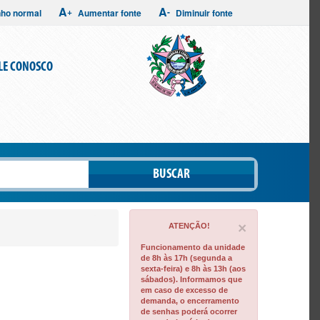
A
A
+
-
ho normal
Aumentar fonte
Diminuir fonte
LE CONOSCO
BUSCAR
Close
×
ATENÇÃO!
Funcionamento da unidade
de 8h às 17h (segunda a
sexta-feira) e 8h às 13h (aos
sábados). Informamos que
em caso de excesso de
demanda, o encerramento
de senhas poderá ocorrer