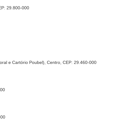
CEP: 29.800-000
itoral e Cartório Poubel), Centro, CEP: 29.460-000
000
000