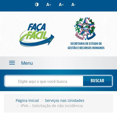
A
A
A
=
+
-
Menu
Toggle
navigation
BUSCAR
Página Inicial
Serviços nas Unidades
IPVA – Solicitação de não incidência