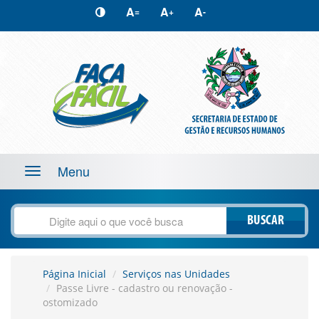
A
A
A
=
+
-
Menu
Toggle
navigation
BUSCAR
Página Inicial
Serviços nas Unidades
Passe Livre - cadastro ou renovação -
ostomizado